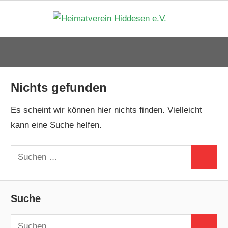
Zum
Heima
Inhalt
springen
Hidde
e.V.
Nichts gefunden
Es scheint wir können hier nichts finden. Vielleicht
kann eine Suche helfen.
Suchen
Suchen
nach:
Suche
Suchen