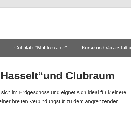
verein
en
Grillplatz “Mufflonkamp”
Kurse und Veranstalt
„Hasselt“und Clubraum
 sich im Erdgeschoss und eignet sich ideal für kleinere
t einer breiten Verbindungstür zu dem angrenzenden