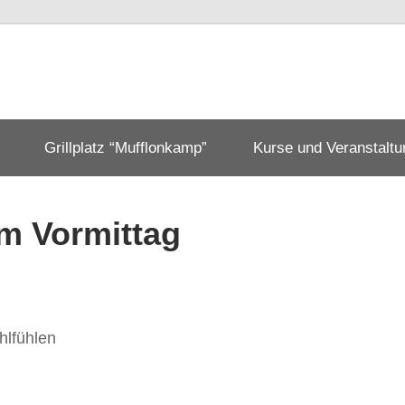
verein
en
Grillplatz “Mufflonkamp”
Kurse und Veranstalt
m Vormittag
hlfühlen
n