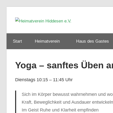
Zum
Inhalt
Heimat
springen
Hiddes
Start
Heimatverein
Haus des Gastes
e.V.
Yoga – sanftes Üben a
Dienstags 10:15 – 11:45 Uhr
Sich im Körper bewusst wahrnehmen und wo
Kraft, Beweglichkeit und Ausdauer entwickel
Im Geist Ruhe und Klarheit empfinden