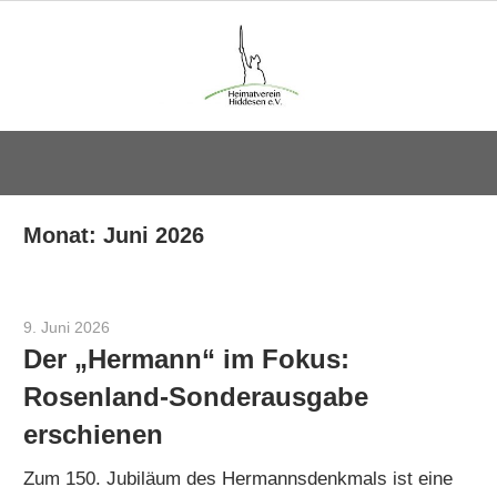
Zum
Inhalt
springen
Heimatverei
Hiddesen
Monat:
Juni 2026
e.V.
9. Juni 2026
Cord Brüning
Der „Hermann“ im Fokus:
Rosenland-Sonderausgabe
erschienen
Zum 150. Jubiläum des Hermannsdenkmals ist eine