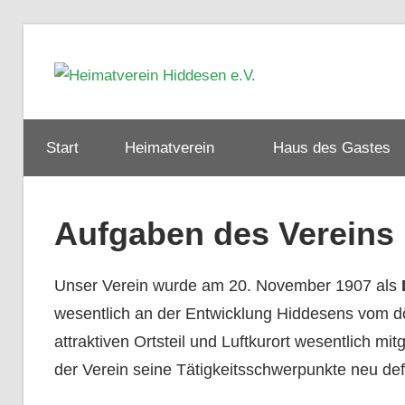
Zum
Inhalt
Heimat
springen
Hiddes
Start
Heimatverein
Haus des Gastes
e.V.
Aufgaben des Vereins
Unser Verein wurde am 20. November 1907 als
wesentlich an der Entwicklung Hiddesens vom dö
attraktiven Ortsteil und Luftkurort wesentlich m
der Verein seine Tätigkeitsschwerpunkte neu defi