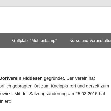
verein
en
Grillplatz “Mufflonkamp”
Kurse und Veranstalt
Dorfverein Hiddesen
gegründet. Der Verein hat
rflich geprägten Ort zum Kneippkurort und derzeit zum
itgewirkt. Mit der Satzungsänderung am 25.03.2015 hat
niert: