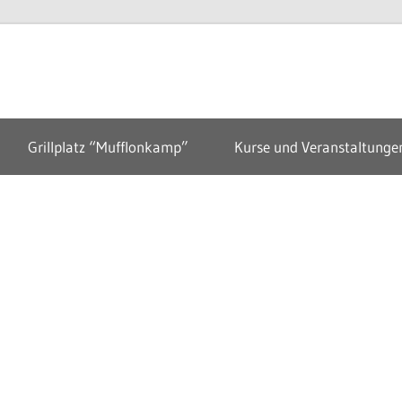
erein
n
Grillplatz “Mufflonkamp”
Kurse und Veranstaltunge