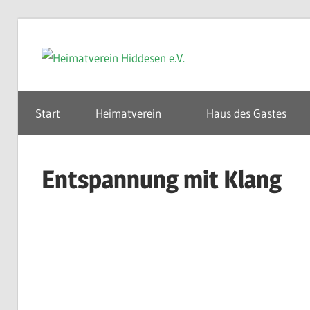
Zum
Inhalt
Heimatv
springen
Hiddese
Start
Heimatverein
Haus des Gastes
e.V.
Entspannung mit Klang